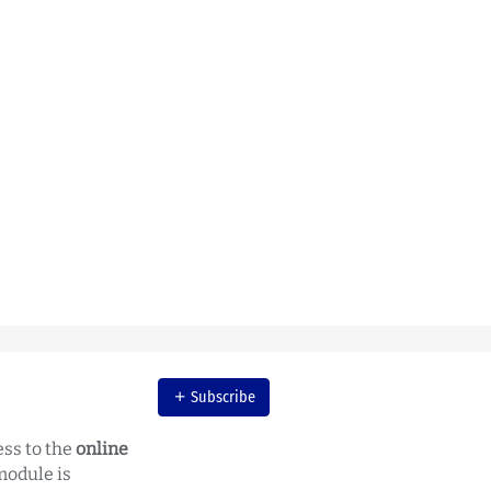
Subscribe
ess to the
online
module is