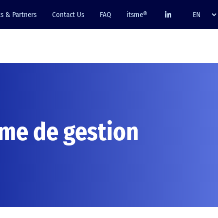
ts & Partners
Contact Us
FAQ
itsme®
me de gestion